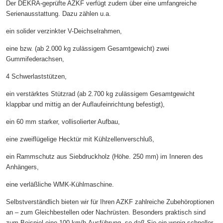
Der DEKRA-geprüfte AZKF verfügt zudem über eine umfangreiche
Serienausstattung. Dazu zählen u.a.
ein solider verzinkter V-Deichselrahmen,
eine bzw. (ab 2.000 kg zulässigem Gesamtgewicht) zwei
Gummifederachsen,
4 Schwerlaststützen,
ein verstärktes Stützrad (ab 2.700 kg zulässigem Gesamtgewicht
klappbar und mittig an der Auflaufeinrichtung befestigt),
ein 60 mm starker, vollisolierter Aufbau,
eine zweiflügelige Hecktür mit Kühlzellenverschluß,
ein Rammschutz aus Siebdruckholz (Höhe. 250 mm) im Inneren des
Anhängers,
eine verläßliche WMK-Kühlmaschine.
Selbstverständlich bieten wir für Ihren AZKF zahlreiche Zubehöroptionen
an – zum Gleichbestellen oder Nachrüsten. Besonders praktisch sind
zum Beispiel eine 100-km/h-Ausführung, so daß Sie ein wenig schneller