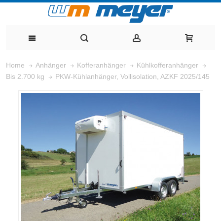
Home
Anhänger
Kofferanhänger
Kühlkofferanhänger
PKW-Kühlanhänger, Vollisolation, AZKF 2025/145
Bis 2.700 kg