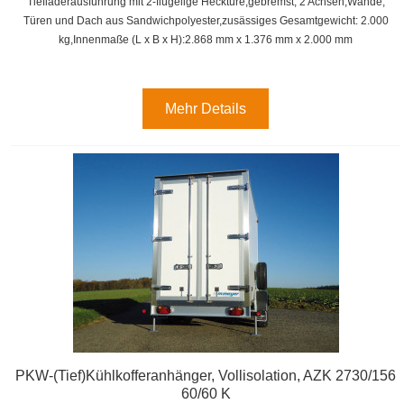
Tiefladerausführung mit 2-flügelige Hecktüre,gebremst, 2 Achsen,
Wände,
Türen und Dach aus Sandwichpolyester,zusässiges Gesamtgewicht: 2.000
kg,
Innenmaße (L x B x H):
2.868 mm x 1.376 mm x 2.000 mm
Mehr Details
PKW-(Tief)Kühlkofferanhänger, Vollisolation, AZK 2730/156
60/60 K