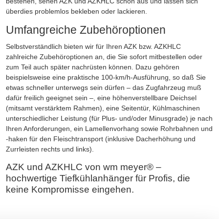
bestehen, sehen AZK und AZKHLC schön aus und lassen sich
überdies problemlos bekleben oder lackieren.
Umfangreiche Zubehöroptionen
Selbstverständlich bieten wir für Ihren AZK bzw. AZKHLC
zahlreiche Zubehöroptionen an, die Sie sofort mitbestellen oder
zum Teil auch später nachrüsten können. Dazu gehören
beispielsweise eine praktische 100-km/h-Ausführung, so daß Sie
etwas schneller unterwegs sein dürfen – das Zugfahrzeug muß
dafür freilich geeignet sein –, eine höhenverstellbare Deichsel
(mitsamt verstärktem Rahmen), eine Seitentür, Kühlmaschinen
unterschiedlicher Leistung (für Plus- und/oder Minusgrade) je nach
Ihren Anforderungen, ein Lamellenvorhang sowie Rohrbahnen und
-haken für den Fleischtransport (inklusive Dacherhöhung und
Zurrleisten rechts und links).
AZK und AZKHLC von wm meyer® –
hochwertige Tiefkühlanhänger für Profis, die
keine Kompromisse eingehen.