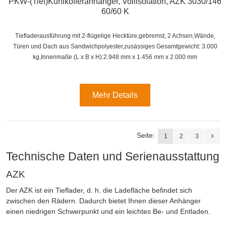
PKW-(Tief)Kühlkofferanhänger, Vollisolation, AZK 3030/146
60/60 K
Tiefladerausführung mit 2-flügelige Hecktüre,gebremst, 2 Achsen,
Wände,
Türen und Dach aus Sandwichpolyester,zusässiges Gesamtgewicht: 3.000
kg,
Innenmaße (L x B x H):
2.948 mm x 1.456 mm x 2.000 mm
Mehr Details
Seite:
1
2
3
Technische Daten und Serienausstattung
AZK
Der AZK ist ein Tieflader, d. h. die Ladefläche befindet sich
zwischen den Rädern. Dadurch bietet Ihnen dieser Anhänger
einen niedrigen Schwerpunkt und ein leichtes Be- und Entladen.