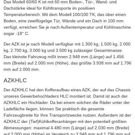
Das Modell 60/60 K ist mit 60 mm Boden-, Tür-, Wand- und
Dachstärke ideal für Kühltransporte im positiven
Temperaturbereich. Mit dem Modell 100/100 TK, das über einen
Boden, eine zweiflügelige Tür, Wände und ein Dach in 100 mm
verfügt, erreichen Sie je nach Außentemperatur und Kühlmaschine
sogar -18° C.
Der AZK ist je nach Modell verfügbar mit 1.300 kg, 1.500 kg, 2.000
kg, 2.700 kg, 3.000 kg und 3.500 kg zulässiger Gesamtmasse.
Das kleinste Fahrzeug mißt innen 2.948 mm (Länge) auf 1.456
mm (Breite) auf 2.000 mm (Höhe), das größte 3.938 mm auf 1.796
mm auf 2.000 mm.
AZKHLC
Der AZKHLC hat den Kofferaufbau eines AZK, der auf das Chassis
unseres Gewerbehochladers HLC montiert ist. Damit ist auch der
AZKHLC ein Hochlader. Da bei einem solchen die Räder unter der
Ladefläche liegen, können Sie praktisch die gesamte
Fahrzeugbreite für Ihre Transportzwecke nutzen. Außerdem ist der
AZKHLC der (Tief)Kühlkofferanhänger mit den potentiell größten
Abmessungen: maximal 4.480 mm (Länge) auf 2.030 mm (Breite)
auf 2.000 mm (Höhe) im Vergleich zu 3.948 mm auf 1.796 mm auf