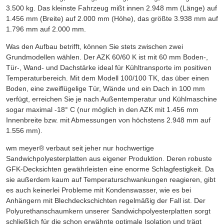
3.500 kg. Das kleinste Fahrzeug mißt innen 2.948 mm (Länge) auf
1.456 mm (Breite) auf 2.000 mm (Höhe), das größte 3.938 mm auf
1.796 mm auf 2.000 mm.
Was den Aufbau betrifft, können Sie stets zwischen zwei
Grundmodellen wählen. Der AZK 60/60 K ist mit 60 mm Boden-,
Tür-, Wand- und Dachstärke ideal für Kühltransporte im positiven
Temperaturbereich. Mit dem Modell 100/100 TK, das über einen
Boden, eine zweiflügelige Tür, Wände und ein Dach in 100 mm
verfügt, erreichen Sie je nach Außentemperatur und Kühlmaschine
sogar maximal -18° C (nur möglich in den AZK mit 1.456 mm
Innenbreite bzw. mit Abmessungen von höchstens 2.948 mm auf
1.556 mm).
wm meyer® verbaut seit jeher nur hochwertige
Sandwichpolyesterplatten aus eigener Produktion. Deren robuste
GFK-Decksichten gewährleisten eine enorme Schlagfestigkeit. Da
sie außerdem kaum auf Temperaturschwankungen reagieren, gibt
es auch keinerlei Probleme mit Kondenswasser, wie es bei
Anhängern mit Blechdeckschichten regelmäßig der Fall ist. Der
Polyurethanschaumkern unserer Sandwichpolyesterplatten sorgt
schließlich für die schon erwähnte optimale Isolation und trägt