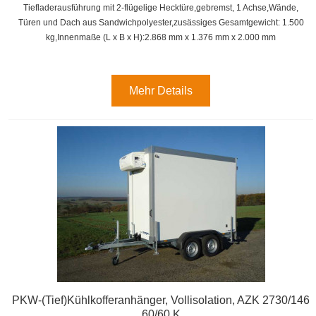
Tiefladerausführung mit
2-flügelige Hecktüre
,gebremst, 1 Achse,
Wände,
Türen und Dach aus Sandwichpolyester,zusässiges Gesamtgewicht: 1.500
kg,
Innenmaße (L x B x H):
2.868 mm x 1.376 mm x 2.000 mm
Mehr Details
PKW-(Tief)Kühlkofferanhänger, Vollisolation, AZK 2730/146
60/60 K