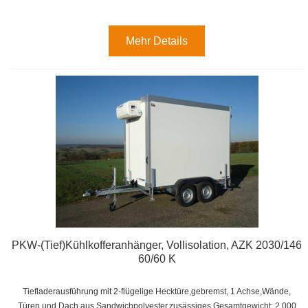
Mehr Details
PKW-(Tief)Kühlkofferanhänger, Vollisolation, AZK 2030/146
60/60 K
Tiefladerausführung mit 2-flügelige Hecktüre,gebremst, 1 Achse,
Wände,
Türen und Dach aus Sandwichpolyester,zusässiges Gesamtgewicht: 2.000