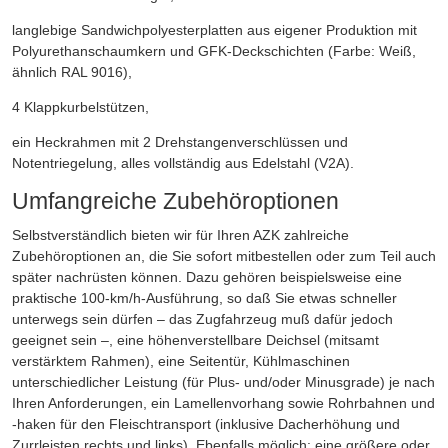
langlebige Sandwichpolyesterplatten aus eigener Produktion mit
Polyurethanschaumkern und GFK-Deckschichten (Farbe: Weiß,
ähnlich RAL 9016),
4 Klappkurbelstützen,
ein Heckrahmen mit 2 Drehstangenverschlüssen und
Notentriegelung, alles vollständig aus Edelstahl (V2A).
Umfangreiche Zubehöroptionen
Selbstverständlich bieten wir für Ihren AZK zahlreiche
Zubehöroptionen an, die Sie sofort mitbestellen oder zum Teil auch
später nachrüsten können. Dazu gehören beispielsweise eine
praktische 100-km/h-Ausführung, so daß Sie etwas schneller
unterwegs sein dürfen – das Zugfahrzeug muß dafür jedoch
geeignet sein –, eine höhenverstellbare Deichsel (mitsamt
verstärktem Rahmen), eine Seitentür, Kühlmaschinen
unterschiedlicher Leistung (für Plus- und/oder Minusgrade) je nach
Ihren Anforderungen, ein Lamellenvorhang sowie Rohrbahnen und
-haken für den Fleischtransport (inklusive Dacherhöhung und
Zurrleisten rechts und links). Ebenfalls möglich: eine größere oder