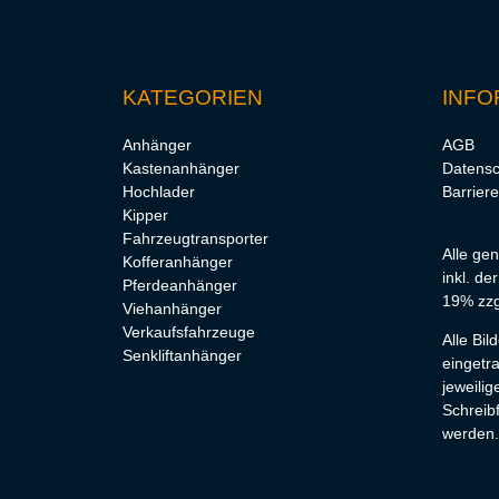
KATEGORIEN
INFO
Anhänger
AGB
Kastenanhänger
Datensc
Hochlader
Barriere
Kipper
Fahrzeugtransporter
Alle ge
Kofferanhänger
inkl. de
Pferdeanhänger
19% zzg
Viehanhänger
Verkaufsfahrzeuge
Alle Bi
Senkliftanhänger
eingetr
jeweilig
Schreibf
werden.