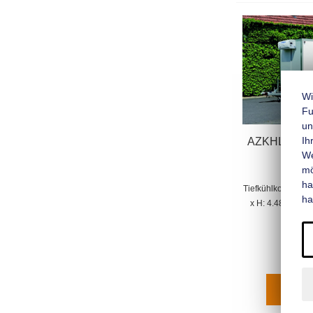
Wi
Fu
un
Ih
AZKHLC 3044
We
mo
ha
Tiefkühlkoffer ge
ha
x H: 4.480 mm x
Mehr 