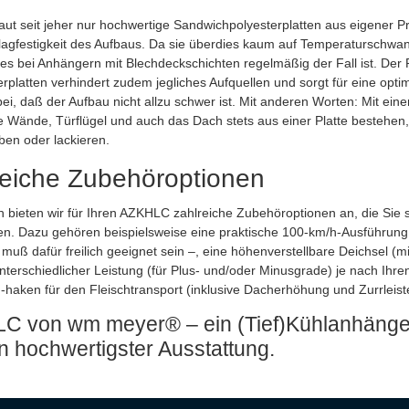
t seit jeher nur hochwertige Sandwichpolyesterplatten aus eigener P
agfestigkeit des Aufbaus. Da sie überdies kaum auf Temperaturschwan
 es bei Anhängern mit Blechdeckschichten regelmäßig der Fall ist. De
platten verhindert zudem jegliches Aufquellen und sorgt für eine opti
ei, daß der Aufbau nicht allzu schwer ist. Mit anderen Worten: Mit ei
lle Wände, Türflügel und auch das Dach stets aus einer Platte bestehe
ben oder lackieren.
eiche Zubehöroptionen
h bieten wir für Ihren AZKHLC zahlreiche Zubehöroptionen an, die Sie s
n. Dazu gehören beispielsweise eine praktische 100-km/h-Ausführung,
uß dafür freilich geeignet sein –, eine höhenverstellbare Deichsel (m
terschiedlicher Leistung (für Plus- und/oder Minusgrade) je nach Ihr
haken für den Fleischtransport (inklusive Dacherhöhung und Zurrleiste
C von wm meyer® – ein (Tief)Kühlanhänger 
in hochwertigster Ausstattung.