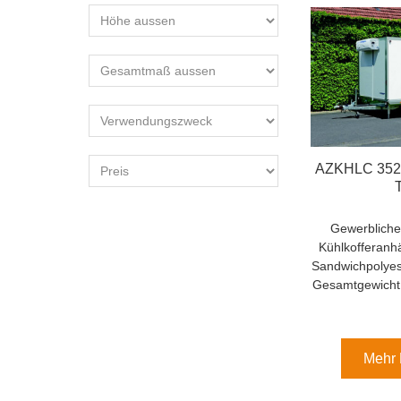
AZKHLC 3529
Gewerbliche
Kühlkofferanhä
Sandwichpolyest
Gesamtgewicht 
Mehr 