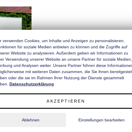
r verwenden Cookies, um Inhalte und Anzeigen zu personalisieren,
nktionen für soziale Medien anbieten zu können und die Zugriffe auf
serer Website zu analysieren. Außerdem geben wir Informationen zu
rer Verwendung unserer Website an unsere Partner für soziale Medien,
/203 60/60 K
rbung und Analysen weiter. Unsere Partner führen diese Informatione
̈glicherweise mit weiteren Daten zusammen, die Sie ihnen bereitgestell
ben oder die sie im Rahmen Ihrer Nutzung der Dienste gesammelt
bremst 3.000 kg
L x B
ben.
Datenschutzerklärung
 2.030 mm x 2.000
mm
AKZEPTIEREN
Ablehnen
Einstellungen bearbeiten
Details