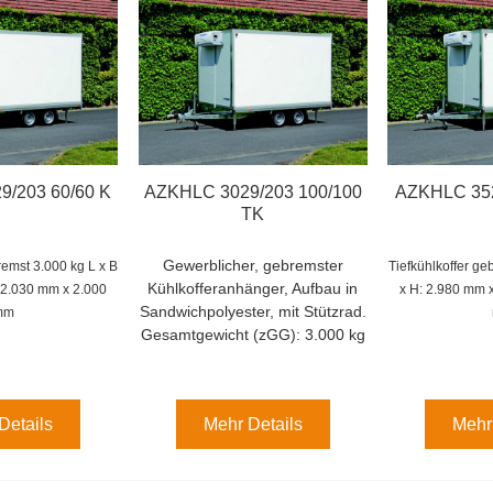
/203 60/60 K
AZKHLC 3029/203 100/100
AZKHLC 352
TK
Gewerblicher, gebremster
bremst 3.000 kg
L x B
Tiefkühlkoffer g
Kühlkofferanhänger, Aufbau in
 2.030 mm x 2.000
x H: 2.980 mm 
Sandwichpolyester, mit Stützrad.
mm
Gesamtgewicht (zGG): 3.000 kg
Details
Mehr Details
Mehr