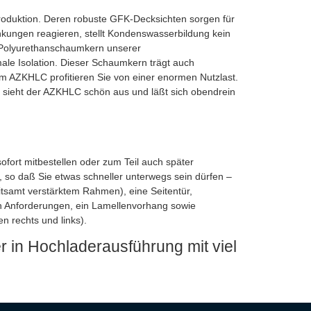
roduktion. Deren robuste GFK-Decksichten sorgen für
kungen reagieren, stellt Kondenswasserbildung kein
r Polyurethanschaumkern unserer
male Isolation. Dieser Schaumkern trägt auch
nem AZKHLC profitieren Sie von einer enormen Nutzlast.
n, sieht der AZKHLC schön aus und läßt sich obendrein
ofort mitbestellen oder zum Teil auch später
 so daß Sie etwas schneller unterwegs sein dürfen –
itsamt verstärktem Rahmen), eine Seitentür,
en Anforderungen, ein Lamellenvorhang sowie
n rechts und links).
in Hochladerausführung mit viel