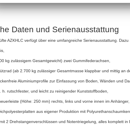
he Daten und Serienausstattung
te AZKHLC verfügt über eine umfangreiche Serienausstattung. Dazu z
is,
.000 kg zulässigem Gesamtgewicht) zwei Gummifederachsen,
tützrad (ab 2.700 kg zulässiger Gesamtmasse klappbar und mittig an der
rückenfreie Aluminiumprofile zur Einfassung von Boden, Wänden und Da
. h. rutschfester, und leicht zu reinigender Kunststoffboden,
heuerleiste (Höhe: 250 mm) rechts, links und vorne innen im Anhänger,
ichpolyesterplatten aus eigener Produktion mit Polyurethanschaumke
it 2 Drehstangenverschlüssen und Notentriegelung, alles komplett in 