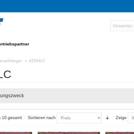
ertriebspartner
AZKHLC
fferanhänger
LC
ungszweck
on 10 gesamt
Sortieren nach
Zeige