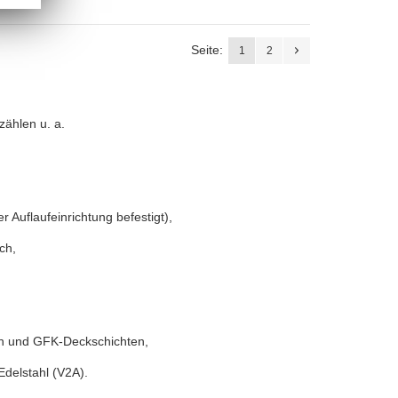
Seite:
1
2
ählen u. a.
 Auflaufeinrichtung befestigt),
ch,
rn und GFK-Deckschichten,
Edelstahl (V2A).