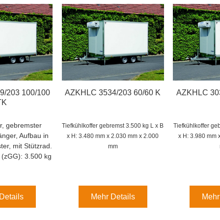
/203 100/100
AZKHLC 3534/203 60/60 K
AZKHLC 303
TK
r, gebremster
Tiefkühlkoffer gebremst 3.500 kg
L x B
Tiefkühlkoffer g
nger, Aufbau in
x H: 3.480 mm x 2.030 mm x 2.000
x H: 3.980 mm 
er, mit Stützrad.
mm
(zGG): 3.500 kg
Details
Mehr Details
Mehr