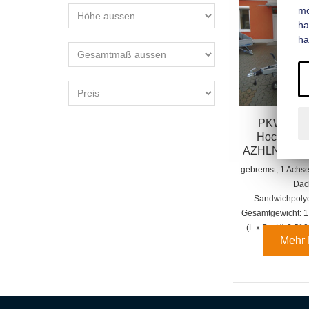
mo
ha
ha
PKW-Koffe
Hochlader
AZHLN 1325/1
gebremst, 1 Achse
Dac
Sandwichpolye
Gesamtgewicht: 1
(L x B x H):
2.510
Mehr 
1.5