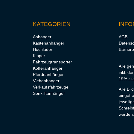
KATEGORIEN
INFO
Anhänger
AGB
Kastenanhänger
Datensc
Hochlader
Barriere
Kipper
Fahrzeugtransporter
Alle ge
Kofferanhänger
inkl. de
Pferdeanhänger
19% zzg
Viehanhänger
Verkaufsfahrzeuge
Alle Bi
Senkliftanhänger
eingetr
jeweilig
Schreibf
werden.