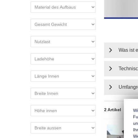
Was ist 
Technisc
Umfangr
2 Artikel
Sorti
Wi
Fu
un
Ih
We