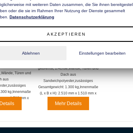
̈glicherweise mit weiteren Daten zusammen, die Sie ihnen bereitgestell
ben oder die sie im Rahmen Ihrer Nutzung der Dienste gesammelt
ben.
Datenschutzerklärung
AKZEPTIEREN
PKW-Kofferanhänger,
ranhänger,
Ablehnen
Einstellungen bearbeiten
Hochladerausführung,
ausführung,
AZHLN 1325/151 - Serie 70
51 - Serie 40
gebremst, 1 Achse,
Wände, Türen und
,
Wände, Türen und
Dach aus
h aus
Sandwichpolyester,zusässiges
ster,zusässiges
Gesamtgewicht: 1.300 kg,
Innenmaße
.300 kg,
Innenmaße
(L x B x H): 2.510 mm x 1.510 mm x
 mm x 1.510 mm x
1.500 mm
Details
Mehr Details
00 mm