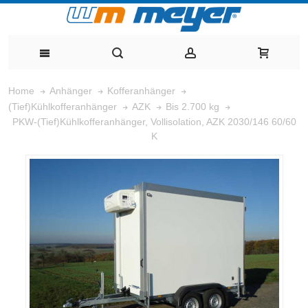
Home
Anhänger
Kofferanhänger
(Tief)Kühlkofferanhänger
AZK
Bis 2.700 kg
PKW-(Tief)Kühlkofferanhänger, Vollisolation, AZK 2030/146 60/60
K