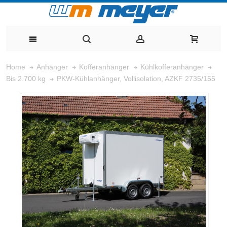
Home
Anhänger
Kofferanhänger
Kühlkofferanhänger
PKW-Kühlanhänger, Vollisolation, AZKF 2735/155
Bis 2.700 kg