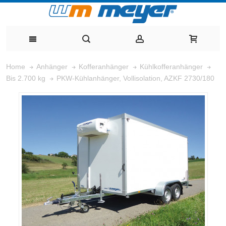
Home
Anhänger
Kofferanhänger
Kühlkofferanhänger
PKW-Kühlanhänger, Vollisolation, AZKF 2730/180
Bis 2.700 kg