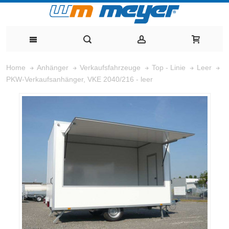
Home
Anhänger
Verkaufsfahrzeuge
Top - Linie
Leer
PKW-Verkaufsanhänger, VKE 2040/216 - leer