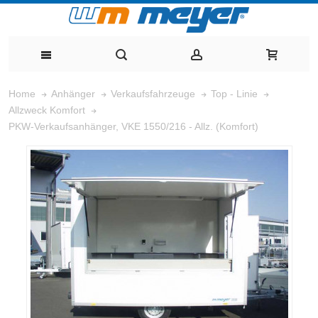
Home
Anhänger
Verkaufsfahrzeuge
Top - Linie
Allzweck Komfort
PKW-Verkaufsanhänger, VKE 1550/216 - Allz. (Komfort)