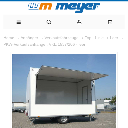
Home
Anhänger
Verkaufsfahrzeuge
Top - Linie
Leer
PKW-Verkaufsanhänger, VKE 1537/206 - leer