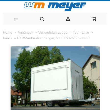
Home
Anhänger
Verkaufsfahrzeuge
Top - Linie
PKW-Verkaufsanhänger, VKE 1537/206 - Imbiß
Imbiß