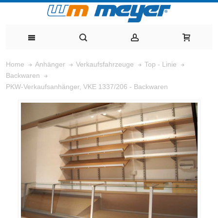
Home
Anhänger
Verkaufsfahrzeuge
Top - Linie
Backwaren
PKW-Verkaufsanhänger, VKE 1337/206 - Backwaren