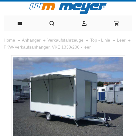
Home
Anhänger
Verkaufsfahrzeuge
Top - Linie
Leer
PKW-Verkaufsanhänger, VKE 1330/206 - leer