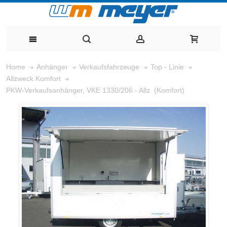
Home
Anhänger
Verkaufsfahrzeuge
Top - Linie
Allzweck Komfort
PKW-Verkaufsanhänger, VKE 1330/206 - Allz. (Komfort)