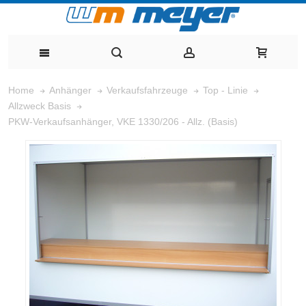
Home
Anhänger
Verkaufsfahrzeuge
Top - Linie
Allzweck Basis
PKW-Verkaufsanhänger, VKE 1330/206 - Allz. (Basis)