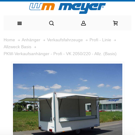
Home
Anhänger
Verkaufsfahrzeuge
Profi - Linie
Allzweck Basis
PKW-Verkaufsanhänger - Profi - VK 2050/220 - Allz. (Basis)