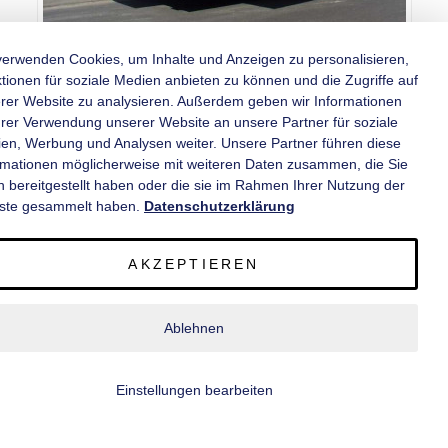
verwenden Cookies, um Inhalte und Anzeigen zu personalisieren,
tionen für soziale Medien anbieten zu können und die Zugriffe auf
rer Website zu analysieren. Außerdem geben wir Informationen
hrer Verwendung unserer Website an unsere Partner für soziale
Bitte beachten: Die Bilder entsprechen nicht der Serienausstattung. Es sind
en, Werbung und Analysen weiter. Unsere Partner führen diese
mögliche Sonderausstattungen zu sehen.
rmationen möglicherweise mit weiteren Daten zusammen, die Sie
n bereitgestellt haben oder die sie im Rahmen Ihrer Nutzung der
PKW-Verkaufsanhänger - Profi -
ste gesammelt haben.
Datenschutzerklärung
VK 2050/220 - Allz. (Basis)
AKZEPTIEREN
gebremst, 2 Achsen, mit Eingangstüre,Allzweck-Ausführung (Basis) mit
1 Verkaufsklappe,
Aufbau in Sandwichpolyester,
zulässiges
Gesamtgewicht: 2.000 kg,
Innenmaße (L x B x H):
5.000 mm x 2.200 mm
Ablehnen
x 2.300 mm
Einstellungen bearbeiten
L x B x H: 5.000mm x 2.200mm x 2.300mm
Auf die Vergleichsliste