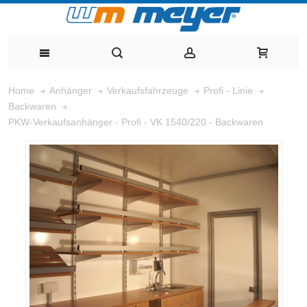
Home
Anhänger
Verkaufsfahrzeuge
Profi - Linie
Backwaren
PKW-Verkaufsanhänger - Profi - VK 1540/220 - Backwaren