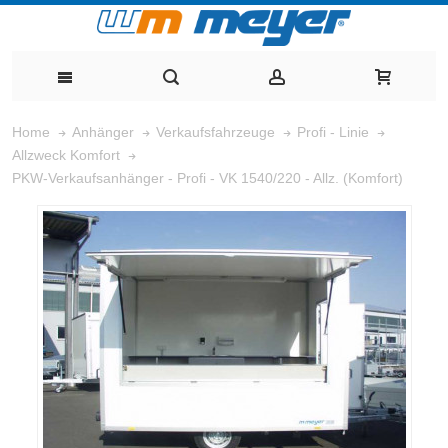
Home
Anhänger
Verkaufsfahrzeuge
Profi - Linie
Allzweck Komfort
PKW-Verkaufsanhänger - Profi - VK 1540/220 - Allz. (Komfort)