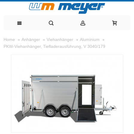
Home
Anhänger
Viehanhänger
Aluminium
PKW-Viehanhänger, Tiefladerausführung, V 3040/179