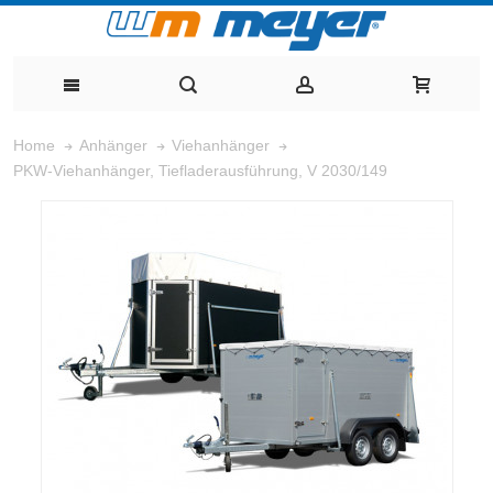
Home
Anhänger
Viehanhänger
PKW-Viehanhänger, Tiefladerausführung, V 2030/149