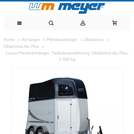
Home
Anhänger
Pferdeanhänger
Oklahoma
Oklahoma Alu Plus
Luxus-Pferdeanhänger, Tiefladerausführung, Oklahoma Alu Plus,
2.500 kg