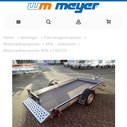
Home
Anhänger
Fahrzeugtransporter
Motorradtransporter
MSL - Gebremst
Motorradtransporter MSL 1730/176