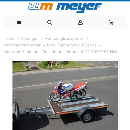
Home
Anhänger
Fahrzeugtransporter
Motorradtransporter
Mot - Gebremst (1.000 kg)
Motorrad-Anhänger, Tiefladerausführung, MOT 1025/151 Holz