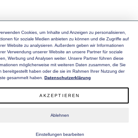
verwenden Cookies, um Inhalte und Anzeigen zu personalisieren,
tionen für soziale Medien anbieten zu können und die Zugriffe auf
rer Website zu analysieren. Außerdem geben wir Informationen
KATEGORIEN
hrer Verwendung unserer Website an unsere Partner für soziale
en, Werbung und Analysen weiter. Unsere Partner führen diese
rmationen möglicherweise mit weiteren Daten zusammen, die Sie
INFORMATIONEN
n bereitgestellt haben oder die sie im Rahmen Ihrer Nutzung der
ste gesammelt haben.
Datenschutzerklärung
KONTAKT
AKZEPTIEREN
SERVICE
Ablehnen
© 2020 wm meyer® Fahrzeugbau AG. Alle Rechte vorbehalten.
Einstellungen bearbeiten