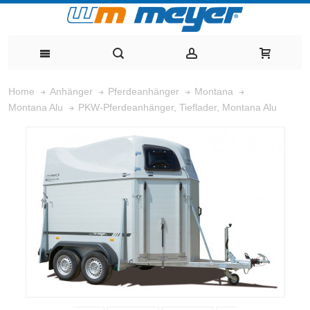
Home
Anhänger
Pferdeanhänger
Montana
PKW-Pferdeanhänger, Tieflader, Montana Alu
Montana Alu