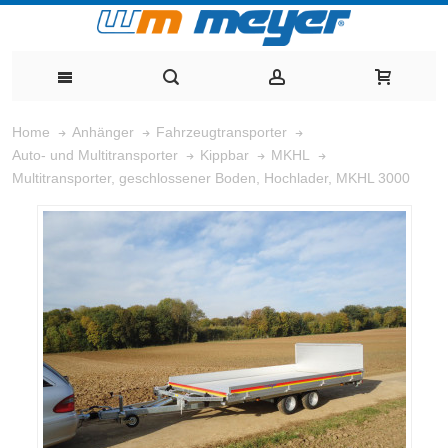
Home
Anhänger
Fahrzeugtransporter
Auto- und Multitransporter
Kippbar
MKHL
Multitransporter, geschlossener Boden, Hochlader, MKHL 3000