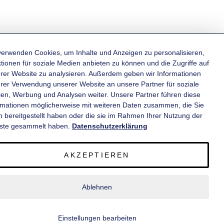
verwenden Cookies, um Inhalte und Anzeigen zu personalisieren,
tionen für soziale Medien anbieten zu können und die Zugriffe auf
rer Website zu analysieren. Außerdem geben wir Informationen
KATEGORIEN
hrer Verwendung unserer Website an unsere Partner für soziale
en, Werbung und Analysen weiter. Unsere Partner führen diese
rmationen möglicherweise mit weiteren Daten zusammen, die Sie
INFORMATIONEN
n bereitgestellt haben oder die sie im Rahmen Ihrer Nutzung der
ste gesammelt haben.
Datenschutzerklärung
KONTAKT
AKZEPTIEREN
SERVICE
Ablehnen
© 2020 wm meyer® Fahrzeugbau AG. Alle Rechte vorbehalten.
Einstellungen bearbeiten