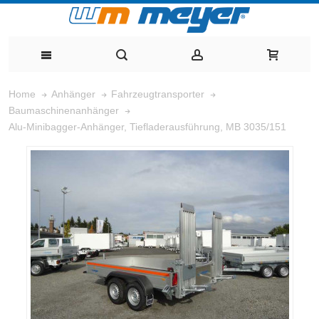
Home
Anhänger
Fahrzeugtransporter
Baumaschinenanhänger
Alu-Minibagger-Anhänger, Tiefladerausführung, MB 3035/151