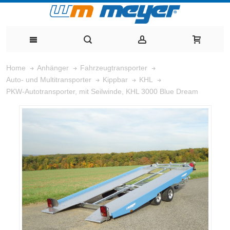
Home
Anhänger
Fahrzeugtransporter
Auto- und Multitransporter
Kippbar
KHL
PKW-Autotransporter, mit Seilwinde, KHL 3000 Blue Dream