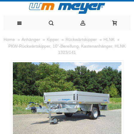
Home
Anhänger
Kipper
Rückwärtskipper
HLNK
PKW-Rückwärtskipper, 10"-Bereifung, Kastenanhänger, HLNK
1323/141