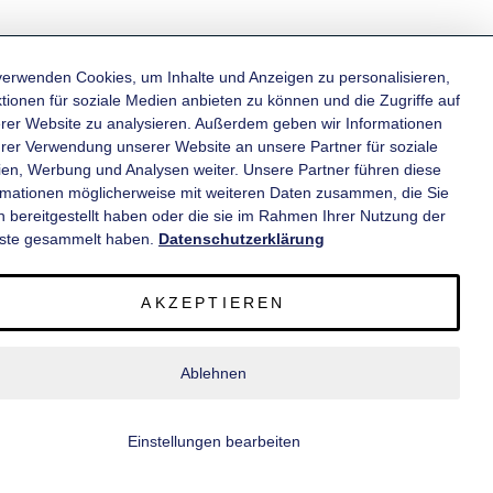
verwenden Cookies, um Inhalte und Anzeigen zu personalisieren,
tionen für soziale Medien anbieten zu können und die Zugriffe auf
rer Website zu analysieren. Außerdem geben wir Informationen
KATEGORIEN
hrer Verwendung unserer Website an unsere Partner für soziale
en, Werbung und Analysen weiter. Unsere Partner führen diese
rmationen möglicherweise mit weiteren Daten zusammen, die Sie
INFORMATIONEN
n bereitgestellt haben oder die sie im Rahmen Ihrer Nutzung der
ste gesammelt haben.
Datenschutzerklärung
KONTAKT
AKZEPTIEREN
SERVICE
Ablehnen
© 2020 wm meyer® Fahrzeugbau AG. Alle Rechte vorbehalten.
Einstellungen bearbeiten