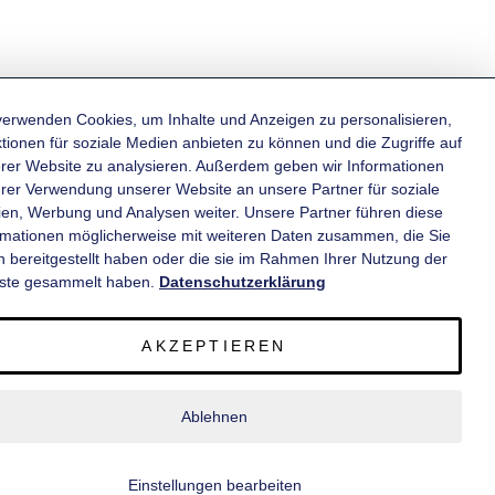
verwenden Cookies, um Inhalte und Anzeigen zu personalisieren,
tionen für soziale Medien anbieten zu können und die Zugriffe auf
rer Website zu analysieren. Außerdem geben wir Informationen
KATEGORIEN
hrer Verwendung unserer Website an unsere Partner für soziale
en, Werbung und Analysen weiter. Unsere Partner führen diese
rmationen möglicherweise mit weiteren Daten zusammen, die Sie
INFORMATIONEN
n bereitgestellt haben oder die sie im Rahmen Ihrer Nutzung der
ste gesammelt haben.
Datenschutzerklärung
KONTAKT
AKZEPTIEREN
SERVICE
Ablehnen
© 2020 wm meyer® Fahrzeugbau AG. Alle Rechte vorbehalten.
Einstellungen bearbeiten