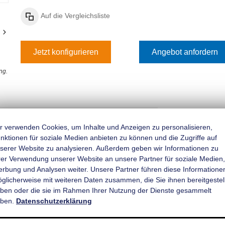
Auf die Vergleichsliste
Jetzt konfigurieren
Angebot anfordern
ng.
figurieren & Bestellen
Angebot einholen
r verwenden Cookies, um Inhalte und Anzeigen zu personalisieren,
nktionen für soziale Medien anbieten zu können und die Zugriffe auf
ngsanzeige;
serer Website zu analysieren. Außerdem geben wir Informationen zu
Rückfahrautomatik;
rer Verwendung unserer Website an unsere Partner für soziale Medien,
rbung und Analysen weiter. Unsere Partner führen diese Informatione
ifederung für besseres Fahrverhalten;
̈glicherweise mit weiteren Daten zusammen, die Sie ihnen bereitgestell
lschlussleuchte u. Rückfahrscheinwerfer;
ben oder die sie im Rahmen Ihrer Nutzung der Dienste gesammelt
ben.
Datenschutzerklärung
 und rutschhemmend, Schnittkanten versiegelt;