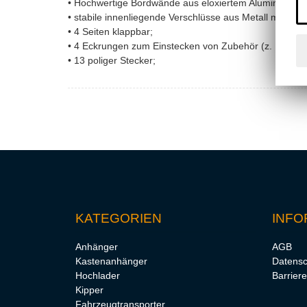
• Hochwertige Bordwände aus eloxiertem Aluminium, 
• stabile innenliegende Verschlüsse aus Metall mit Fede
• 4 Seiten klappbar;
• 4 Eckrungen zum Einstecken von Zubehör (z. B. Bo
• 13 poliger Stecker;
KATEGORIEN
INFO
Anhänger
AGB
Kastenanhänger
Datensc
Hochlader
Barriere
Kipper
Fahrzeugtransporter