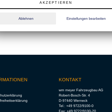
doppelwandig (Stärke: 25 mm, Höhe: 330 mm);
AKZEPTIEREN
r;
rdwanderhöhung, Planenaufbau);
Ablehnen
Einstellungen bearbeiten
RMATIONEN
KONTAKT
wm meyer Fahrzeugbau AG
hutzerklärung
Robert-Bosch-Str. 4
freiheitserklärung
D-97440 Werneck
Tel.: +49 9722/9100-0
Fax: +49 9722/9100-20