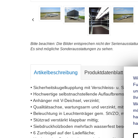
Bitte beachten: Die Bilder entsprechen nicht der Serienausstattu
Es sind mögliche Sonderausstattungen zu sehen.
Artikelbeschreibung
Produktdatenblatt
Kon
Wi
Fu
• Sicherheitskugelkupplung mit Verschleiss- u. Sicheru
un
• Hochwertige selbstnachstellende Auflaufbremse mit 
Ih
• Anhänger mit V-Deichsel, verzinkt;
We
• Qualitätsachse, wartungsarm und verzinkt, mit Gumm
mo
• Beleuchtung in Leuchtenträger gem. StVZO, mit Nebe
ha
• Stützrad verstärkt klappbar mittig;
ha
• Siebdruckholzboden mehrfach wasserfest beschichtet
• 6 Zurrbügel auf der Ladefläche;