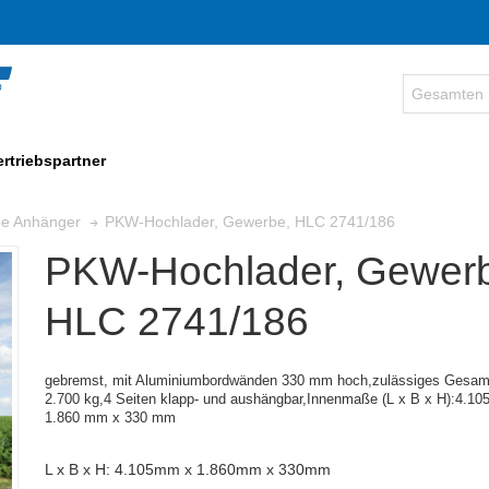
ertriebspartner
PKW-Hochlader, Gewerbe, HLC 2741/186
be Anhänger
PKW-Hochlader, Gewer
HLC 2741/186
gebremst, mit Aluminiumbordwänden 330 mm hoch,zulässiges Gesam
2.700 kg,4 Seiten klapp- und aushängbar,
Innenmaße (
L x B x H):
4.10
1.860 mm x 330 mm
L x B x H: 4.105mm x 1.860mm x 330mm