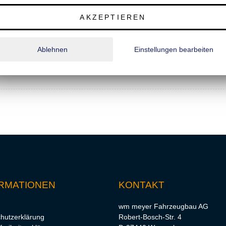
 und rutschhemmend, Schnittkanten versiegelt;
AKZEPTIEREN
doppelwandig (Stärke: 25 mm, Höhe: 330 mm);
r;
Ablehnen
Einstellungen bearbeiten
rdwanderhöhung, Planenaufbau);
RMATIONEN
KONTAKT
wm meyer Fahrzeugbau AG
hutzerklärung
Robert-Bosch-Str. 4