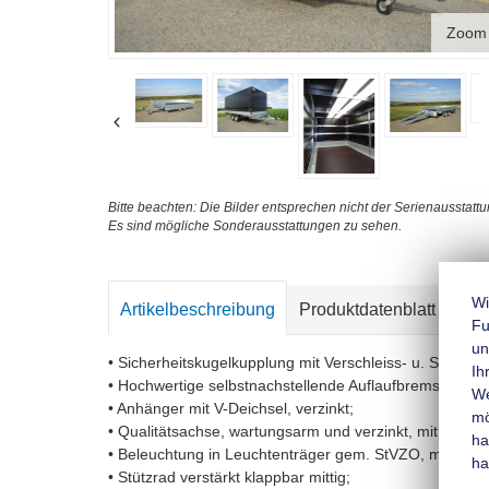
Zoom
Bitte beachten: Die Bilder entsprechen nicht der Serienausstattu
Es sind mögliche Sonderausstattungen zu sehen.
Wi
Artikelbeschreibung
Produktdatenblatt
Kon
Fu
un
• Sicherheitskugelkupplung mit Verschleiss- u. Sicheru
Ih
• Hochwertige selbstnachstellende Auflaufbremse mit 
We
• Anhänger mit V-Deichsel, verzinkt;
mo
• Qualitätsachse, wartungsarm und verzinkt, mit Gumm
ha
• Beleuchtung in Leuchtenträger gem. StVZO, mit Nebe
ha
• Stützrad verstärkt klappbar mittig;