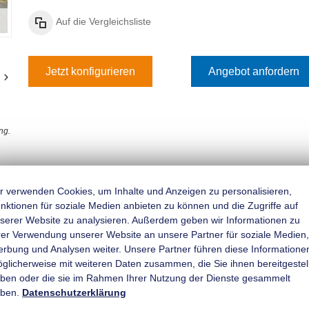
Auf die Vergleichsliste
Jetzt konfigurieren
Angebot anfordern
ng.
r verwenden Cookies, um Inhalte und Anzeigen zu personalisieren,
figurieren & Bestellen
Angebot einholen
nktionen für soziale Medien anbieten zu können und die Zugriffe auf
serer Website zu analysieren. Außerdem geben wir Informationen zu
ngsanzeige;
rer Verwendung unserer Website an unsere Partner für soziale Medien,
Rückfahrautomatik;
rbung und Analysen weiter. Unsere Partner führen diese Informatione
̈glicherweise mit weiteren Daten zusammen, die Sie ihnen bereitgestell
ifederung für besseres Fahrverhalten;
ben oder die sie im Rahmen Ihrer Nutzung der Dienste gesammelt
lschlussleuchte u. Rückfahrscheinwerfer;
ben.
Datenschutzerklärung