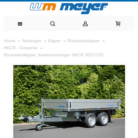
Home
Anhänger
Kipper
Rückwärtskipper
HKCR - Gewerbe
Rückwärtskipper, Kastenanhänger HKCR 3027/155