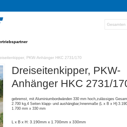
ertriebspartner
eiseitenkipper, PKW-Anhänger HKC 2731/170
Dreiseitenkipper, PKW-
Anhänger HKC 2731/17
gebremst, mit Aluminiumbordwänden 330 mm hoch,
zulässiges Gesam
2.700 kg,
4 Seiten klapp- und aushängbar,
Innenmaße (
L x B x H):
3.19
1.700 mm x 330 mm
L x B x H: 3.190mm x 1.700mm x 330mm