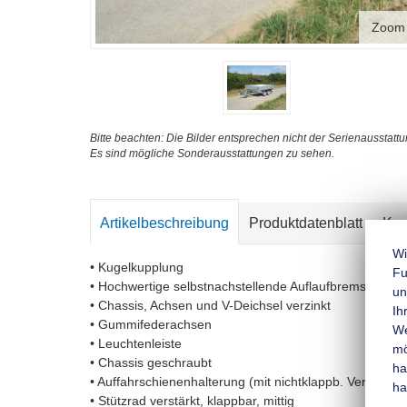
Zoom
Bitte beachten: Die Bilder entsprechen nicht der Serienausstattu
Es sind mögliche Sonderausstattungen zu sehen.
Artikelbeschreibung
Produktdatenblatt
Kon
Wi
• Kugelkupplung
Fu
• Hochwertige selbstnachstellende Auflaufbremse mit 
un
• Chassis, Achsen und V-Deichsel verzinkt
Ih
• Gummifederachsen
We
• Leuchtenleiste
mo
• Chassis geschraubt
ha
• Auffahrschienenhalterung (mit nichtklappb. Verschlus
ha
• Stützrad verstärkt, klappbar, mittig