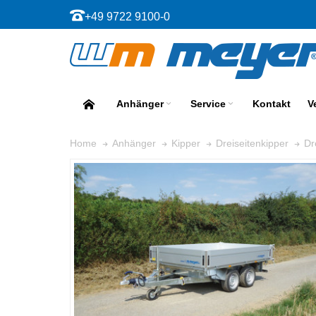
+49 9722 9100-0
Anhänger
Service
Kontakt
V
Dr
Home
Anhänger
Kipper
Dreiseitenkipper