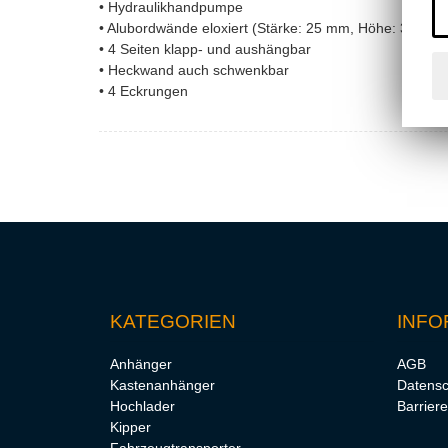
• Hydraulikhandpumpe
• Alubordwände eloxiert (Stärke: 25 mm, Höhe: 330 m
• 4 Seiten klapp- und aushängbar
• Heckwand auch schwenkbar
• 4 Eckrungen
KATEGORIEN
INFO
Anhänger
AGB
Kastenanhänger
Datensc
Hochlader
Barriere
Kipper
Fahrzeugtransporter