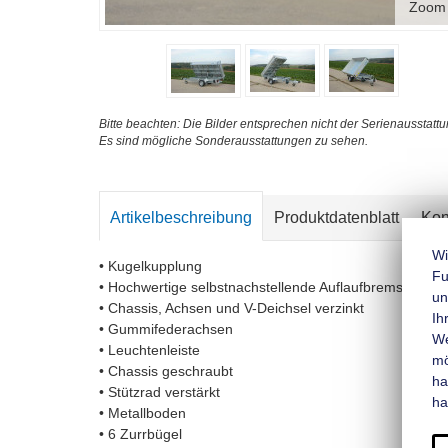
Zoom
Bitte beachten: Die Bilder entsprechen nicht der Serienausstattu
Es sind mögliche Sonderausstattungen zu sehen.
Artikelbeschreibung
Produktdatenblatt
Kon
Wi
• Kugelkupplung
Fu
• Hochwertige selbstnachstellende Auflaufbremse mit 
un
• Chassis, Achsen und V-Deichsel verzinkt
Ih
• Gummifederachsen
We
• Leuchtenleiste
mo
• Chassis geschraubt
ha
• Stützrad verstärkt
ha
• Metallboden
• 6 Zurrbügel