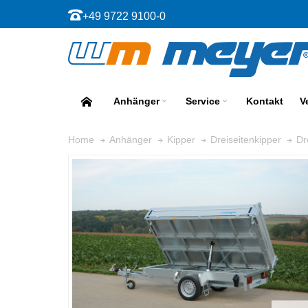
+49 9722 9100-0
Anhänger
Service
Kontakt
V
Dr
Home
Anhänger
Kipper
Dreiseitenkipper