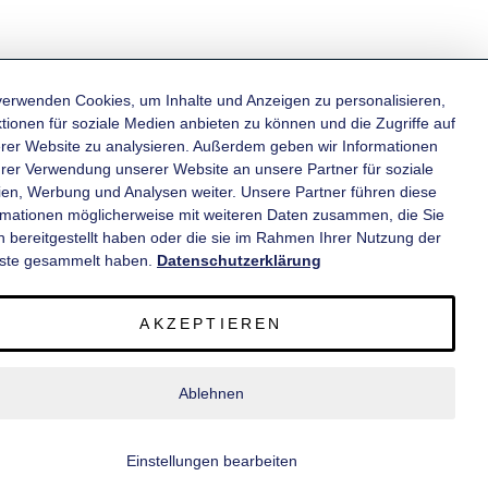
verwenden Cookies, um Inhalte und Anzeigen zu personalisieren,
tionen für soziale Medien anbieten zu können und die Zugriffe auf
rer Website zu analysieren. Außerdem geben wir Informationen
KATEGORIEN
hrer Verwendung unserer Website an unsere Partner für soziale
en, Werbung und Analysen weiter. Unsere Partner führen diese
rmationen möglicherweise mit weiteren Daten zusammen, die Sie
INFORMATIONEN
n bereitgestellt haben oder die sie im Rahmen Ihrer Nutzung der
ste gesammelt haben.
Datenschutzerklärung
KONTAKT
AKZEPTIEREN
SERVICE
Ablehnen
© 2020 wm meyer® Fahrzeugbau AG. Alle Rechte vorbehalten.
Einstellungen bearbeiten