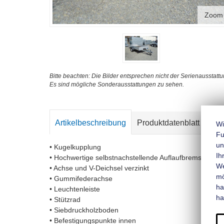
Zoom
Bitte beachten: Die Bilder entsprechen nicht der Serienausstattu
Es sind mögliche Sonderausstattungen zu sehen.
Artikelbeschreibung
Produktdatenblatt
Kon
Wi
Fu
un
• Kugelkupplung
Ih
• Hochwertige selbstnachstellende Auflaufbremse mit 
We
• Achse und V-Deichsel verzinkt
mo
• Gummifederachse
ha
• Leuchtenleiste
ha
• Stützrad
• Siebdruckholzboden
• Befestigungspunkte innen