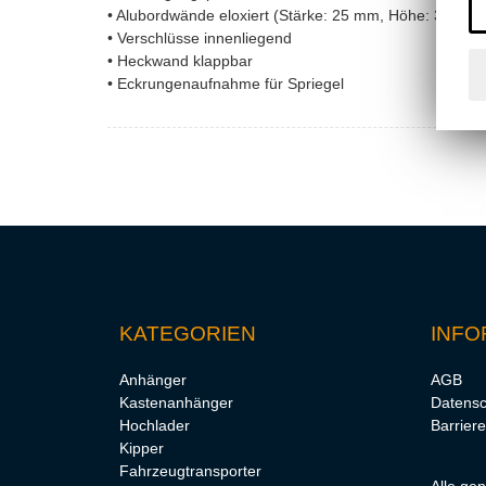
• Alubordwände eloxiert (Stärke: 25 mm, Höhe: 350 m
• Verschlüsse innenliegend
• Heckwand klappbar
• Eckrungenaufnahme für Spriegel
KATEGORIEN
INFO
Anhänger
AGB
Kastenanhänger
Datensc
Hochlader
Barriere
Kipper
Fahrzeugtransporter