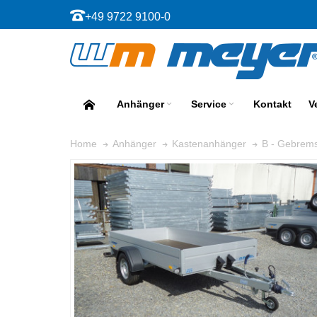
+49 9722 9100-0
Anhänger
Service
Kontakt
V
Home
Anhänger
Kastenanhänger
B - Gebrems