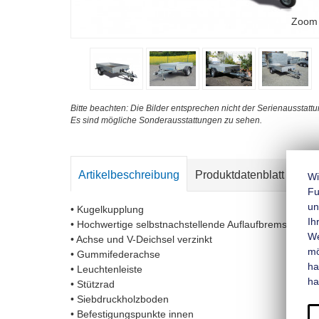
Zoom
Bitte beachten: Die Bilder entsprechen nicht der Serienausstattu
Es sind mögliche Sonderausstattungen zu sehen.
Artikelbeschreibung
Produktdatenblatt
Kon
Wi
Fu
un
• Kugelkupplung
Ih
• Hochwertige selbstnachstellende Auflaufbremse mit 
We
• Achse und V-Deichsel verzinkt
mo
• Gummifederachse
ha
• Leuchtenleiste
ha
• Stützrad
• Siebdruckholzboden
• Befestigungspunkte innen