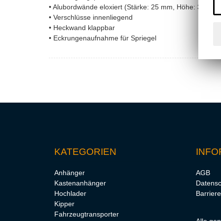
• Alubordwände eloxiert (Stärke: 25 mm, Höhe: 350 m
• Verschlüsse innenliegend
• Heckwand klappbar
• Eckrungenaufnahme für Spriegel
KATEGORIEN
INFO
Anhänger
AGB
Kastenanhänger
Datensc
Hochlader
Barriere
Kipper
Fahrzeugtransporter