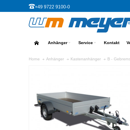
+49 9722 9100-0
Anhänger
Service
Kontakt
V
Home
Anhänger
Kastenanhänger
B - Gebrems