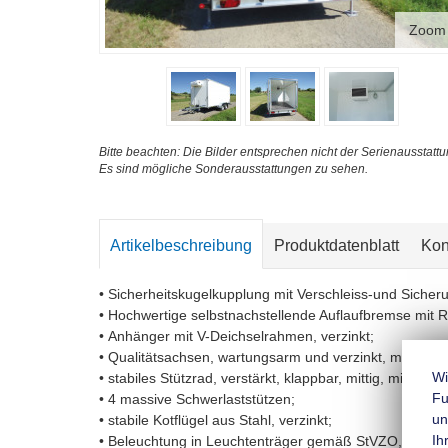
Zoom
Bitte beachten: Die Bilder entsprechen nicht der Serienausstattu
Es sind mögliche Sonderausstattungen zu sehen.
Artikelbeschreibung
Produktdatenblatt
Kon
• Sicherheitskugelkupplung mit Verschleiss-und Sicher
• Hochwertige selbstnachstellende Auflaufbremse mit 
• Anhänger mit V-Deichselrahmen, verzinkt;
• Qualitätsachsen, wartungsarm und verzinkt, mit Gum
Wi
• stabiles Stützrad, verstärkt, klappbar, mittig, mit Stüt
Fu
• 4 massive Schwerlaststützen;
un
• stabile Kotflügel aus Stahl, verzinkt;
Ih
• Beleuchtung in Leuchtenträger gemäß StVZO, mit Ne