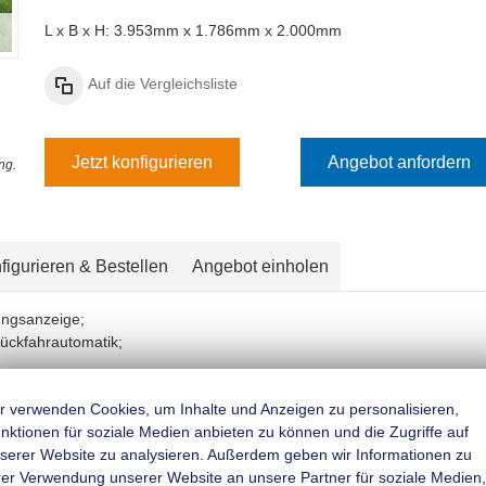
L x B x H: 3.953mm x 1.786mm x 2.000mm
Auf die Vergleichsliste
Jetzt konfigurieren
Angebot anfordern
ng.
figurieren & Bestellen
Angebot einholen
ungsanzeige;
Rückfahrautomatik;
mifederung für besseres Fahrverhalten;
r verwenden Cookies, um Inhalte und Anzeigen zu personalisieren,
zstrebe montiert;
nktionen für soziale Medien anbieten zu können und die Zugriffe auf
serer Website zu analysieren. Außerdem geben wir Informationen zu
rer Verwendung unserer Website an unsere Partner für soziale Medien,
belschlussleuchte und Rückfahrscheinwerfer;