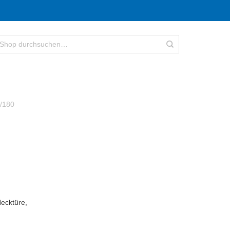
0/180
Hecktüre,