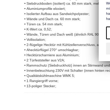
We
• Siebdruckboden (isoliert) ca. 60 mm stark, mehrfac
mo
• Aluminiumprofile eloxiert;
ha
• Isolierter Aufbau aus Sandwichpolyester;
ha
• Wände und Dach ca. 60 mm stark;
• Türen ca. 54 mm stark;
• K-Wert ca. 0,52;
• Wände, Türen und Dach weiß (ähnlich RAL 9016);
• Vollisolation;
• 2-flügelige Hecktür mit Kühlzellenverschluss, abschli
• Ahecktürflügel 270° umschlagbar;
• Hecktürscharniere aus Aluminium;
• 2 Türfeststeller aus V2A;
• Rammschutz (Siebdruckholz) innen an Stirnwand un
• Innenbeleuchtung 230V mit Schalter (innen hinten rec
• Qualitätskühlmaschine WMK 5;
• 1 Rangiergriff vorne;
• 13-poliger Stecker;