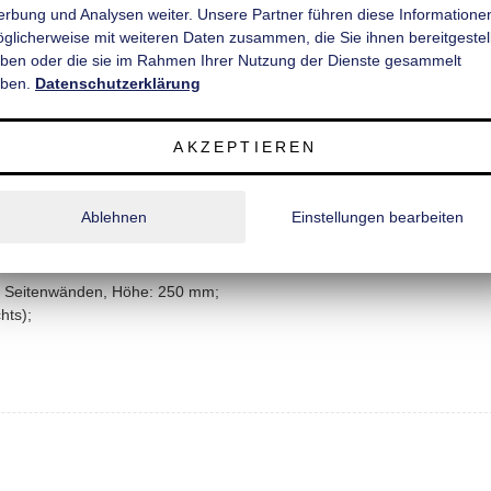
rbung und Analysen weiter. Unsere Partner führen diese Informatione
h wasserfest beschichtet und rutschhemmend;
̈glicherweise mit weiteren Daten zusammen, die Sie ihnen bereitgestell
ben oder die sie im Rahmen Ihrer Nutzung der Dienste gesammelt
ben.
Datenschutzerklärung
AKZEPTIEREN
eßbar;
Ablehnen
Einstellungen bearbeiten
d Seitenwänden, Höhe: 250 mm;
hts);