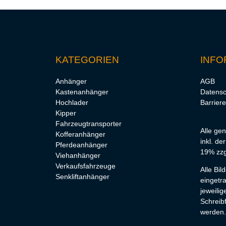
KATEGORIEN
INFO
Anhänger
AGB
Kastenanhänger
Datensc
Hochlader
Barriere
Kipper
Fahrzeugtransporter
Alle ge
Kofferanhänger
inkl. de
Pferdeanhänger
19% zzg
Viehanhänger
Verkaufsfahrzeuge
Alle Bi
Senkliftanhänger
eingetr
jeweilig
Schreibf
werden.