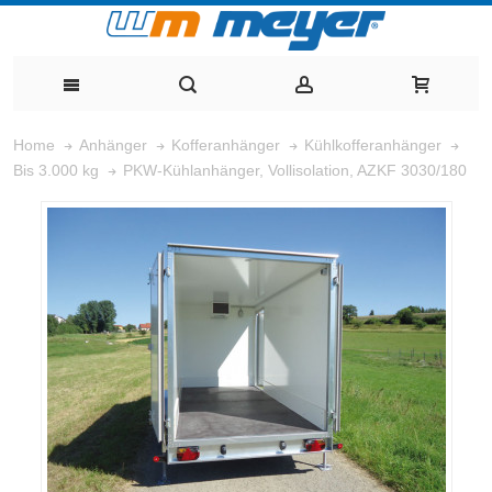
Home
Anhänger
Kofferanhänger
Kühlkofferanhänger
PKW-Kühlanhänger, Vollisolation, AZKF 3030/180
Bis 3.000 kg