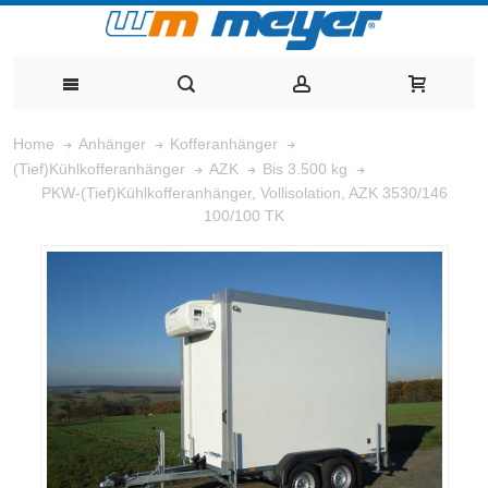
Home
Anhänger
Kofferanhänger
(Tief)Kühlkofferanhänger
AZK
Bis 3.500 kg
PKW-(Tief)Kühlkofferanhänger, Vollisolation, AZK 3530/146
100/100 TK