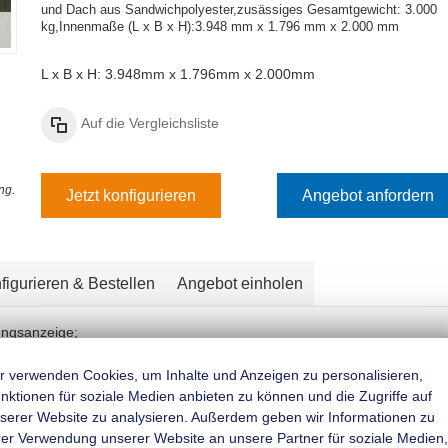
und Dach aus Sandwichpolyester,zusässiges Gesamtgewicht: 3.000
kg,
Innenmaße (L x B x H):
3.948 mm x 1.796 mm x 2.000 mm
L x B x H: 3.948mm x 1.796mm x 2.000mm
Auf die Vergleichsliste
ng.
Jetzt konfigurieren
Angebot anfordern
figurieren & Bestellen
Angebot einholen
ungsanzeige;
Rückfahrautomatik;
r verwenden Cookies, um Inhalte und Anzeigen zu personalisieren,
mifederung für besseres Fahrverhalten;
nktionen für soziale Medien anbieten zu können und die Zugriffe auf
belschlussleuchte und Rückfahrscheinwerfer;
serer Website zu analysieren. Außerdem geben wir Informationen zu
rer Verwendung unserer Website an unsere Partner für soziale Medien,