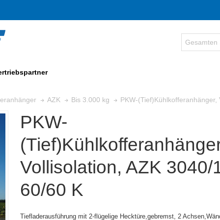
ertriebspartner
PKW-(Tief)Kühlkofferanhänger, 
fferanhänger
AZK
Bis 3.000 kg
PKW-
(Tief)Kühlkofferanhänger
Vollisolation, AZK 3040/
60/60 K
Tiefladerausführung mit 2-flügelige Hecktüre,gebremst, 2 Achsen,
Wänd