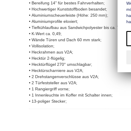
• Bereifung 14" für bestes Fahrverhalten;
We
• Hochwertiger Kunststoffboden besandet;
mo
• Aluminiumscheuerleiste (Höhe: 250 mm);
ha
• Aluminiumprofile eloxiert;
ha
• Tiefkühlaufbau aus Sandwichpolyester bis ca. 7°C;
• K-Wert ca. 0,49;
• Wände Türen und Dach 60 mm stark;
• Vollisolation;
• Heckrahmen aus V2A;
• Hecktür 2-flügelig;
• Hecktürflügel 270° umschlagbar;
• Hecktürscharniere aus V2A;
• 2 Drehstangenverschlüsse aus V2A;
• 2 Türfeststeller aus V2A;
• 1 Rangiergriff vorne;
• 1 Innenleuchte im Koffer mit Schalter innen;
• 13-poliger Stecker;