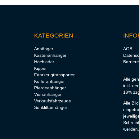
KATEGORIEN
INFO
Anhänger
AGB
Kastenanhänger
Datensc
Hochlader
Barriere
Kipper
Fahrzeugtransporter
Alle ge
Kofferanhänger
inkl. de
Pferdeanhänger
19% zzg
Viehanhänger
Verkaufsfahrzeuge
Alle Bi
Senkliftanhänger
eingetr
jeweilig
Schreibf
werden.