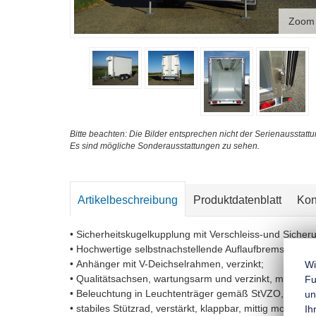
Zoom
Bitte beachten: Die Bilder entsprechen nicht der Serienausstattu
Es sind mögliche Sonderausstattungen zu sehen.
Artikelbeschreibung
Produktdatenblatt
Kon
• Sicherheitskugelkupplung mit Verschleiss-und Sicher
• Hochwertige selbstnachstellende Auflaufbremse mit 
• Anhänger mit V-Deichselrahmen, verzinkt;
Wi
• Qualitätsachsen, wartungsarm und verzinkt, mit Gum
Fu
• Beleuchtung in Leuchtenträger gemäß StVZO, mit Ne
un
• stabiles Stützrad, verstärkt, klappbar, mittig montiert;
Ih