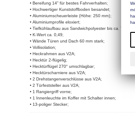
• Bereifung 14" für bestes Fahrverhalten;
We
• Hochwertiger Kunststoffboden besandet;
mo
• Aluminiumscheuerleiste (Höhe: 250 mm);
ha
• Aluminiumprofile eloxiert;
ha
• Tiefkühlaufbau aus Sandwichpolyester bis ca. 7°C;
• K-Wert ca. 0,49;
• Wände Türen und Dach 60 mm stark;
• Vollisolation;
• Heckrahmen aus V2A;
• Hecktür 2-flügelig;
• Hecktürflügel 270° umschlagbar;
• Hecktürscharniere aus V2A;
• 2 Drehstangenverschlüsse aus V2A;
• 2 Türfeststeller aus V2A;
• 1 Rangiergriff vorne;
• 1 Innenleuchte im Koffer mit Schalter innen;
• 13-poliger Stecker;