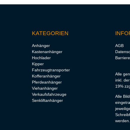
KATEGORIEN
INFO
Anhänger
AGB
Kastenanhänger
Datensc
Hochlader
Barriere
Kipper
Fahrzeugtransporter
Alle ge
Kofferanhänger
inkl. de
Pferdeanhänger
19% zzg
Viehanhänger
Verkaufsfahrzeuge
Alle Bi
Senkliftanhänger
eingetr
jeweilig
Schreibf
werden.