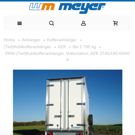
Home
Anhänger
Kofferanhänger
(Tief)Kühlkofferanhänger
AZK
Bis 2.700 kg
PKW-(Tief)Kühlkofferanhänger, Vollisolation, AZK 2740/180 60/60
K