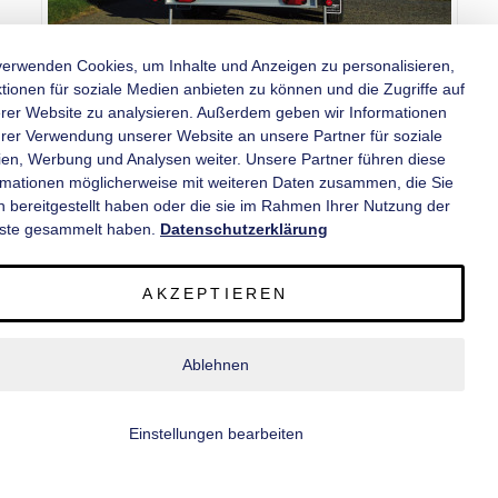
verwenden Cookies, um Inhalte und Anzeigen zu personalisieren,
tionen für soziale Medien anbieten zu können und die Zugriffe auf
rer Website zu analysieren. Außerdem geben wir Informationen
hrer Verwendung unserer Website an unsere Partner für soziale
en, Werbung und Analysen weiter. Unsere Partner führen diese
rmationen möglicherweise mit weiteren Daten zusammen, die Sie
n bereitgestellt haben oder die sie im Rahmen Ihrer Nutzung der
Bitte beachten: Die Bilder entsprechen nicht der Serienausstattung. Es sind
ste gesammelt haben.
Datenschutzerklärung
mögliche Sonderausstattungen zu sehen.
PKW-(Tief)Kühlkofferanhänger,
AKZEPTIEREN
Vollisolation, AZK 2740/180
Ablehnen
60/60 K
Tiefladerausführung mit 2-flügelige Hecktüre,gebremst, 2 Achsen,
Wände,
Einstellungen bearbeiten
Türen und Dach aus Sandwichpolyester,zusässiges Gesamtgewicht:
2.700 kg,
Innenmaße (L x B x H):
3.948 mm x 1.796 mm x 2.000 mm