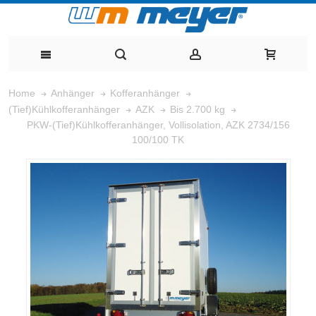
Home
Anhänger
Kofferanhänger
(Tief)Kühlkofferanhänger
AZK
Bis 2.700 kg
PKW-(Tief)Kühlkofferanhänger, Vollisolation, AZK 2734/156
100/100 TK