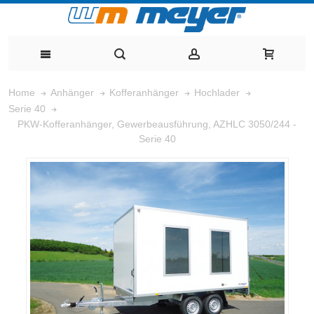
Home
Anhänger
Kofferanhänger
Hochlader
Serie 40
PKW-Kofferanhänger, Gewerbeausführung, AZHLC 3050/244 -
Serie 40