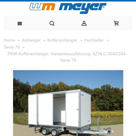
Home
Anhänger
Kofferanhänger
Hochlader
Serie 70
PKW-Kofferanhänger, Gewerbeausführung, AZHLC 3040/244 -
Serie 70