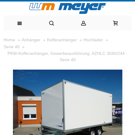
Home
Anhänger
Kofferanhänger
Hochlader
Serie 40
PKW-Kofferanhänger, Gewerbeausführung, AZHLC 3040/244 -
Serie 40